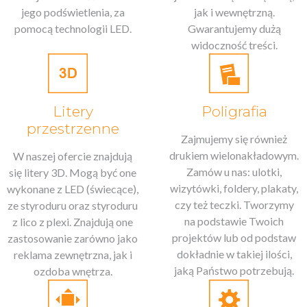
jego podświetlenia, za
jak i wewnętrzną.
pomocą technologii LED.
Gwarantujemy dużą
widoczność treści.
Litery
Poligrafia
przestrzenne
Zajmujemy się również
drukiem wielonakładowym.
W naszej ofercie znajdują
Zamów u nas: ulotki,
się litery 3D. Mogą być one
wizytówki, foldery, plakaty,
wykonane z LED (świecące),
czy też teczki. Tworzymy
ze styroduru oraz styroduru
na podstawie Twoich
z lico z plexi. Znajdują one
projektów lub od podstaw
zastosowanie zarówno jako
dokładnie w takiej ilości,
reklama zewnętrzna, jak i
jaką Państwo potrzebują.
ozdoba wnętrza.