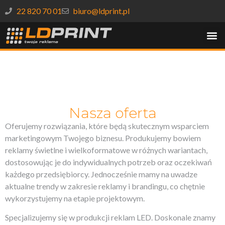
22 820 70 01
biuro@ldprint.pl
Nasza oferta
Oferujemy rozwiązania, które będą skutecznym wsparciem
marketingowym Twojego biznesu. Produkujemy bowiem
reklamy świetlne i wielkoformatowe w różnych wariantach,
dostosowując je do indywidualnych potrzeb oraz oczekiwań
każdego przedsiębiorcy. Jednocześnie mamy na uwadze
aktualne trendy w zakresie reklamy i brandingu, co chętnie
wykorzystujemy na etapie projektowym.
Specjalizujemy się w produkcji reklam LED. Doskonale znamy