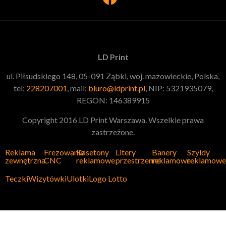
LD Print
ul. Piłsudskiego 148, 05-091 Ząbki, woj. mazowieckie, Polska,
tel:
228207001
, mail:
biuro@ldprint.pl
, NIP: 5321935079,
REGON: 146389915
Copyright 2016 LD Print Warszawa. Wszelkie prawa
zastrzeżone.
Reklama
Frezowanie
Kasetony
Litery
Banery
Szyldy
zewnętrzna
CNC
reklamowe
przestrzenne
reklamowe
reklamowe
Teczki
Wizytówki
Ulotki
Logo Lotto