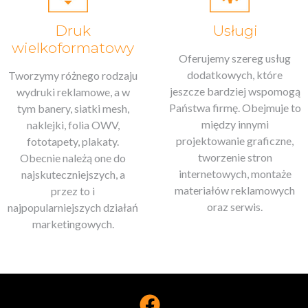
Druk
Usługi
wielkoformatowy
Oferujemy szereg usług
dodatkowych, które
Tworzymy różnego rodzaju
jeszcze bardziej wspomogą
wydruki reklamowe, a w
Państwa firmę. Obejmuje to
tym banery, siatki mesh,
między innymi
naklejki, folia OWV,
projektowanie graficzne,
fototapety, plakaty.
tworzenie stron
Obecnie należą one do
internetowych, montaże
najskuteczniejszych, a
materiałów reklamowych
przez to i
oraz serwis.
najpopularniejszych działań
marketingowych.